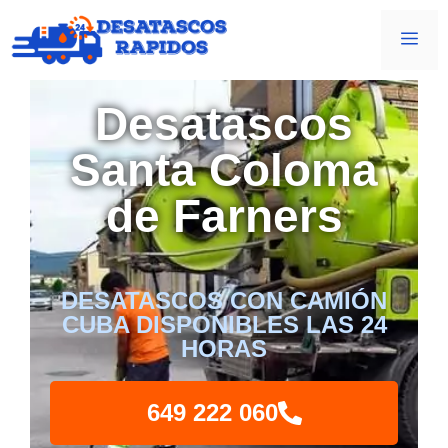
Desatascos
Santa Coloma
de Farners
DESATASCOS CON CAMIÓN
CUBA DISPONIBLES LAS 24
HORAS
649 222 060