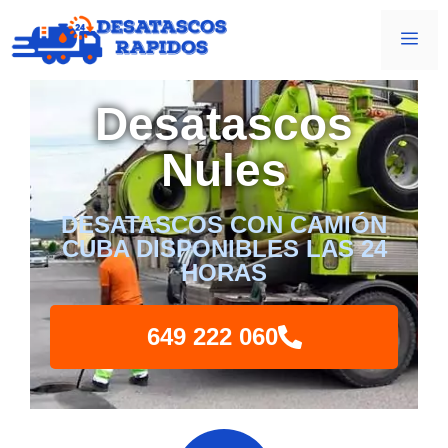
Desatascos
Nules
DESATASCOS CON CAMIÓN
CUBA DISPONIBLES LAS 24
HORAS
649 222 060