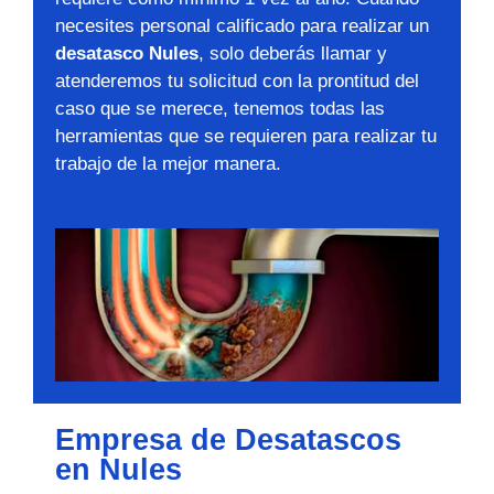
necesites personal calificado para realizar un
desatasco Nules
, solo deberás llamar y
atenderemos tu solicitud con la prontitud del
caso que se merece, tenemos todas las
herramientas que se requieren para realizar tu
trabajo de la mejor manera.
Empresa de Desatascos
en Nules