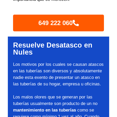
649 222 060
Resuelve Desatasco en
Nules
Los motivos por los cuales se causan atascos
en las tuberías son diversos y absolutamente
nadie esta exento de presentar un atasco en
las tuberías de su hogar, empresa u oficinas.
Los malos olores que se generan por las
tuberías usualmente son producto de un no
mantenimiento en las tuberías
como se
requiere como mínimo 1 vez al año. Cuando