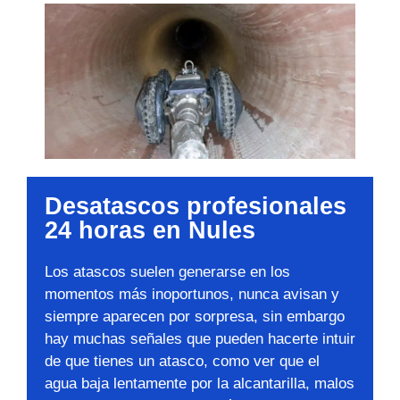
Desatascos profesionales
24 horas en Nules
Los atascos suelen generarse en los
momentos más inoportunos, nunca avisan y
siempre aparecen por sorpresa, sin embargo
hay muchas señales que pueden hacerte intuir
de que tienes un atasco, como ver que el
agua baja lentamente por la alcantarilla, malos