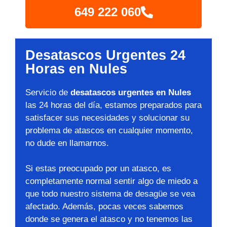
649 222 060
Desatascos Urgentes 24
Horas en Nules
Servicio de
desatascos urgentes en Nules
las 24 horas del día, estamos preparados para
satisfacer sus necesidades y solucionar su
problema de atascos en cualquier momento,
no dude en llamarnos.
Si estas preocupado por un atasco, es
completamente normal sentir algo de miedo a
que todo nuestro sistema de desagüe se vea
afectado. Además, pocas veces sabemos
donde se genera el atasco y no tenemos las