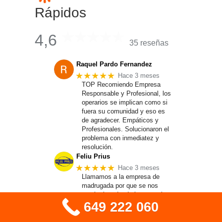
Rápidos
4,6
35 reseñas
Raquel Pardo Fernandez
★★★★★
Hace 3 meses
TOP Recomiendo Empresa
Responsable y Profesional, los
operarios se implican como si
fuera su comunidad y eso es
de agradecer. Empáticos y
Profesionales. Solucionaron el
problema con inmediatez y
resolución.
Feliu Prius
★★★★★
Hace 3 meses
Llamamos a la empresa de
madrugada por que se nos
estaba inundando la casa , la
649 222 060
señorita del teñefono nos
atendio muy bien si no
recuerdo mal fue Jesica , nos