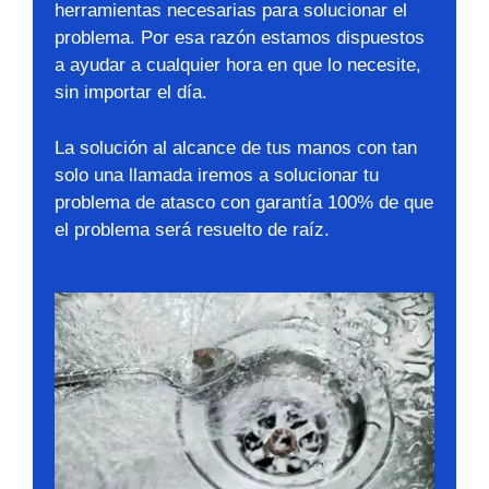
herramientas necesarias para solucionar el
problema. Por esa razón estamos dispuestos
a ayudar a cualquier hora en que lo necesite,
sin importar el día.
La solución al alcance de tus manos con tan
solo una llamada iremos a solucionar tu
problema de atasco con garantía 100% de que
el problema será resuelto de raíz.