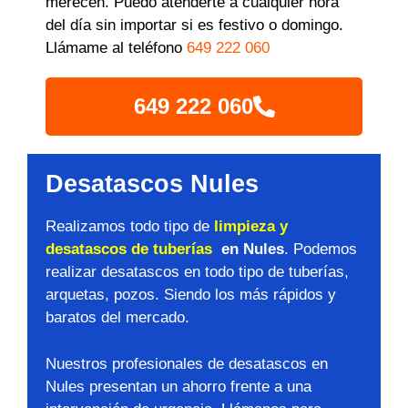
merecen. Puedo atenderte a cualquier hora
del día sin importar si es festivo o domingo.
Llámame al teléfono
649 222 060
649 222 060
Desatascos Nules
Realizamos todo tipo de
limpieza y
desatascos de tuberías
en Nules
. Podemos
realizar desatascos en todo tipo de tuberías,
arquetas, pozos. Siendo los más rápidos y
baratos del mercado.
Nuestros profesionales de desatascos en
Nules presentan un ahorro frente a una