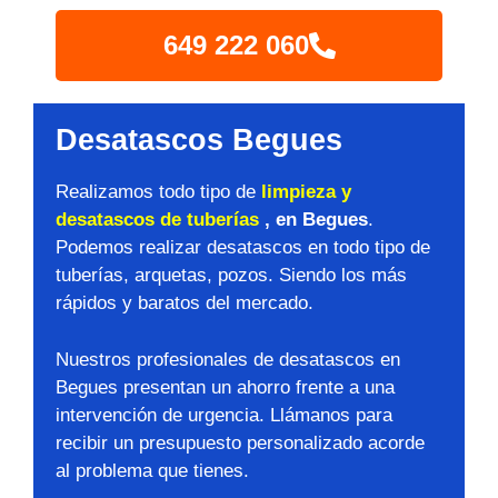
649 222 060
Desatascos Begues
Realizamos todo tipo de
limpieza y
desatascos de tuberías
, en Begues
.
Podemos realizar desatascos en todo tipo de
tuberías, arquetas, pozos. Siendo los más
rápidos y baratos del mercado.
Nuestros profesionales de desatascos en
Begues presentan un ahorro frente a una
intervención de urgencia. Llámanos para
recibir un presupuesto personalizado acorde
al problema que tienes.