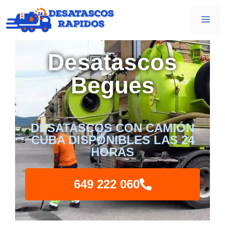
Desatascos
Begues
DESATASCOS CON CAMIÓN
CUBA DISPONIBLES LAS 24
HORAS
649 222 060