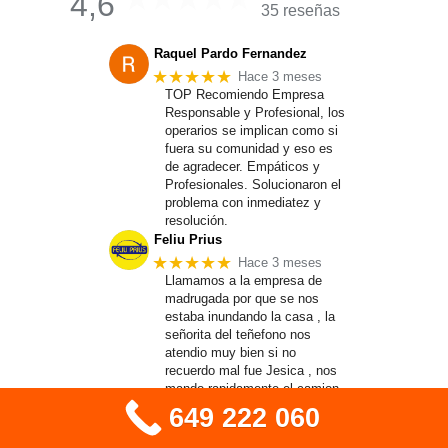
4,6
35 reseñas
Raquel Pardo Fernandez
★★★★★
Hace 3 meses
TOP Recomiendo Empresa
Responsable y Profesional, los
operarios se implican como si
fuera su comunidad y eso es
de agradecer. Empáticos y
Profesionales. Solucionaron el
problema con inmediatez y
resolución.
Feliu Prius
★★★★★
Hace 3 meses
Llamamos a la empresa de
madrugada por que se nos
estaba inundando la casa , la
señorita del teñefono nos
atendio muy bien si no
recuerdo mal fue Jesica , nos
mando rapidamente el camion ,
los chicos lo hicieron muy bien
649 222 060
, limpios eficaces
Andrzej Lezanowski