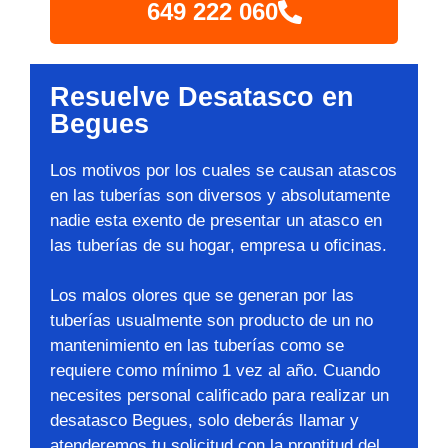
649 222 060
Resuelve Desatasco en
Begues
Los motivos por los cuales se causan atascos
en las tuberías son diversos y absolutamente
nadie esta exento de presentar un atasco en
las tuberías de su hogar, empresa u oficinas.
Los malos olores que se generan por las
tuberías usualmente son producto de un no
mantenimiento en las tuberías como se
requiere como mínimo 1 vez al año. Cuando
necesites personal calificado para realizar un
desatasco Begues, solo deberás llamar y
atenderemos tu solicitud con la prontitud del