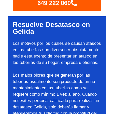
649 222 060
Resuelve Desatasco en
Gelida
Los motivos por los cuales se causan atascos
en las tuberías son diversos y absolutamente
nadie esta exento de presentar un atasco en
las tuberías de su hogar, empresa u oficinas.
Los malos olores que se generan por las
tuberías usualmente son producto de un no
mantenimiento en las tuberías como se
requiere como mínimo 1 vez al año. Cuando
necesites personal calificado para realizar un
desatasco Gelida, solo deberás llamar y
atenderemos tu solicitud con la prontitud del