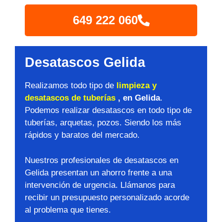
649 222 060
Desatascos Gelida
Realizamos todo tipo de
limpieza y
desatascos de tuberías
, en Gelida
.
Podemos realizar desatascos en todo tipo de
tuberías, arquetas, pozos. Siendo los más
rápidos y baratos del mercado.
Nuestros profesionales de desatascos en
Gelida presentan un ahorro frente a una
intervención de urgencia. Llámanos para
recibir un presupuesto personalizado acorde
al problema que tienes.