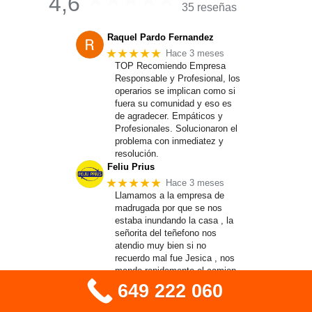
4,6
35 reseñas
Raquel Pardo Fernandez
★★★★★
Hace 3 meses
TOP Recomiendo Empresa
Responsable y Profesional, los
operarios se implican como si
fuera su comunidad y eso es
de agradecer. Empáticos y
Profesionales. Solucionaron el
problema con inmediatez y
resolución.
Feliu Prius
★★★★★
Hace 3 meses
Llamamos a la empresa de
madrugada por que se nos
estaba inundando la casa , la
señorita del teñefono nos
atendio muy bien si no
recuerdo mal fue Jesica , nos
mando rapidamente el camion ,
los chicos lo hicieron muy bien
649 222 060
, limpios eficaces
Andrzej Lezanowski