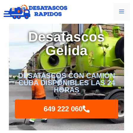
Desatascos
Gelida
DESATASCOS CON CAMIÓN
CUBA DISPONIBLES LAS 24
HORAS
649 222 060