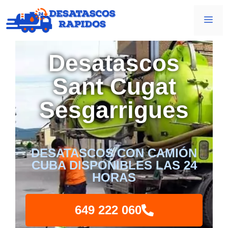
Desatascos
Sant Cugat
Sesgarrigues
DESATASCOS CON CAMIÓN
CUBA DISPONIBLES LAS 24
HORAS
649 222 060