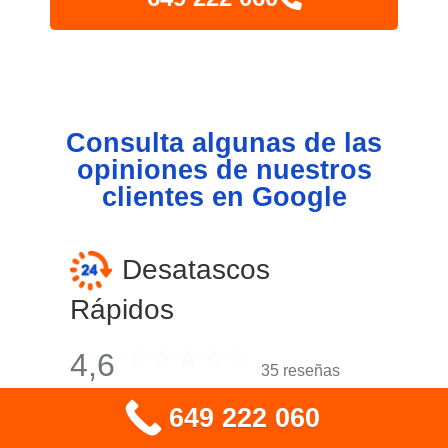
Consulta algunas de las
opiniones de nuestros
clientes en Google
Desatascos
Rápidos
4,6
35 reseñas
649 222 060
Raquel Pardo Fernandez
★★★★★
Hace 3 meses