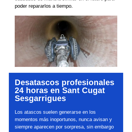
poder repararlos a tiempo.
Desatascos profesionales
24 horas en Sant Cugat
Sesgarrigues
Los atascos suelen generarse en los
momentos más inoportunos, nunca avisan y
siempre aparecen por sorpresa, sin embargo