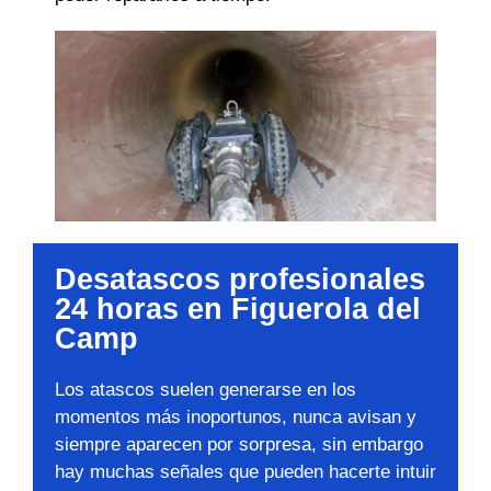
Desatascos profesionales
24 horas en Figuerola del
Camp
Los atascos suelen generarse en los
momentos más inoportunos, nunca avisan y
siempre aparecen por sorpresa, sin embargo
hay muchas señales que pueden hacerte intuir