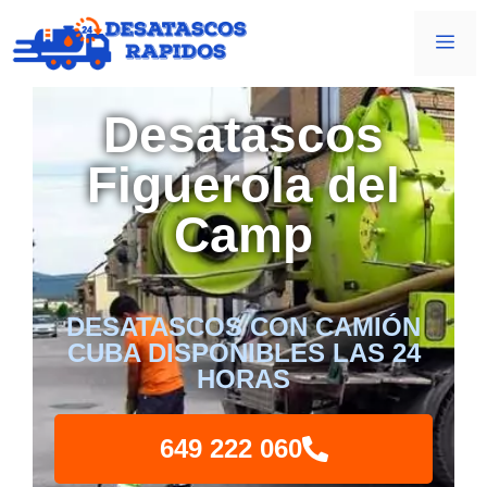
Desatascos
Figuerola del
Camp
DESATASCOS CON CAMIÓN
CUBA DISPONIBLES LAS 24
HORAS
649 222 060