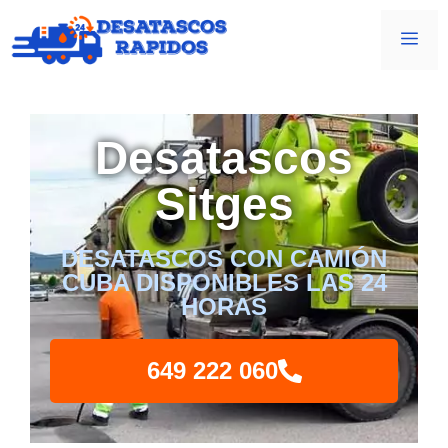
Desatascos
Sitges
DESATASCOS CON CAMIÓN
CUBA DISPONIBLES LAS 24
HORAS
649 222 060