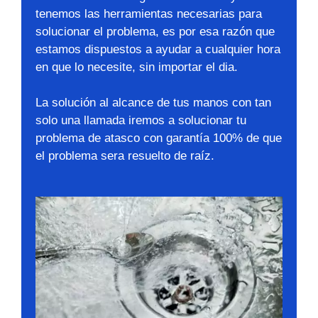
tenemos las herramientas necesarias para
solucionar el problema, es por esa razón que
estamos dispuestos a ayudar a cualquier hora
en que lo necesite, sin importar el dia.
La solución al alcance de tus manos con tan
solo una llamada iremos a solucionar tu
problema de atasco con garantía 100% de que
el problema sera resuelto de raíz.