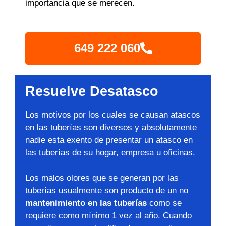
importancia que se merecen.
649 222 060
Resuelve Desatasco
Los motivos por los cuales se causan atascos
en las tuberías son diversos y absolutamente
nadie esta exento de presentar un atasco en
las tuberías de su hogar, empresa u oficinas.
Los malos olores que se generan por las
tuberías usualmente son producto de un no
mantenimiento en las tuberías
como se
requiere como mínimo 1 vez al año. Cuando