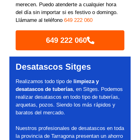
merecen. Puedo atenderte a cualquier hora
del día sin importar si es festivo o domingo.
Llámame al teléfono
649 222 060
649 222 060
Desatascos Sitges
Realizamos todo tipo de
limpieza y
desatascos de tuberías
, en Sitges. Podemos
realizar desatascos en todo tipo de tuberías,
arquetas, pozos. Siendo los más rápidos y
baratos del mercado.
Nuestros profesionales de desatascos en toda
la provincia de Tarragona presentan un ahorro