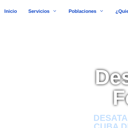
Inicio
Servicios
Poblaciones
¿Qui
De
F
DESATA
CUBA D