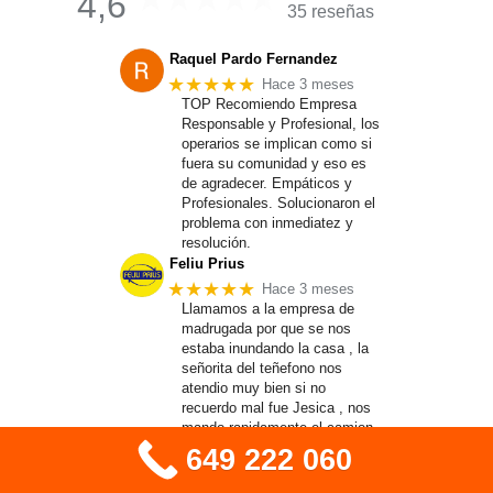
4,6
35 reseñas
Raquel Pardo Fernandez
★★★★★
Hace 3 meses
TOP Recomiendo Empresa
Responsable y Profesional, los
operarios se implican como si
fuera su comunidad y eso es
de agradecer. Empáticos y
Profesionales. Solucionaron el
problema con inmediatez y
resolución.
Feliu Prius
★★★★★
Hace 3 meses
Llamamos a la empresa de
madrugada por que se nos
estaba inundando la casa , la
señorita del teñefono nos
atendio muy bien si no
recuerdo mal fue Jesica , nos
mando rapidamente el camion ,
los chicos lo hicieron muy bien
649 222 060
, limpios eficaces
Andrzej Lezanowski