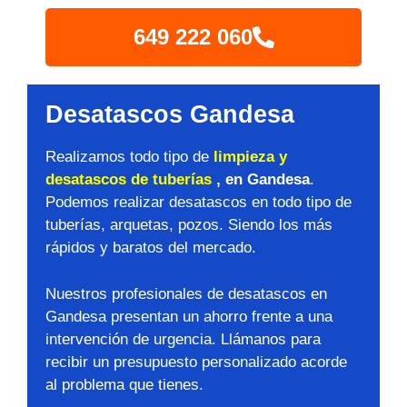
649 222 060
Desatascos Gandesa
Realizamos todo tipo de
limpieza y
desatascos de tuberías
, en Gandesa
.
Podemos realizar desatascos en todo tipo de
tuberías, arquetas, pozos. Siendo los más
rápidos y baratos del mercado.
Nuestros profesionales de desatascos en
Gandesa presentan un ahorro frente a una
intervención de urgencia. Llámanos para
recibir un presupuesto personalizado acorde
al problema que tienes.