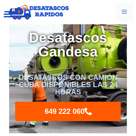
Desatascos
Gandesa
DESATASCOS CON CAMIÓN
CUBA DISPONIBLES LAS 24
HORAS
649 222 060