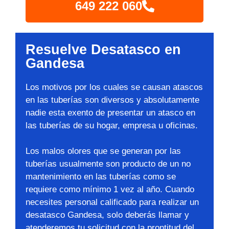
649 222 060
Resuelve Desatasco en
Gandesa
Los motivos por los cuales se causan atascos
en las tuberías son diversos y absolutamente
nadie esta exento de presentar un atasco en
las tuberías de su hogar, empresa u oficinas.
Los malos olores que se generan por las
tuberías usualmente son producto de un no
mantenimiento en las tuberías como se
requiere como mínimo 1 vez al año. Cuando
necesites personal calificado para realizar un
desatasco Gandesa, solo deberás llamar y
atenderemos tu solicitud con la prontitud del