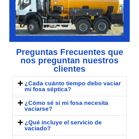
Preguntas Frecuentes que
nos preguntan nuestros
clientes
¿Cada cuánto tiempo debo vaciar
mi fosa séptica?
¿Cómo sé si mi fosa necesita
vaciarse?
¿Qué incluye el servicio de
vaciado?