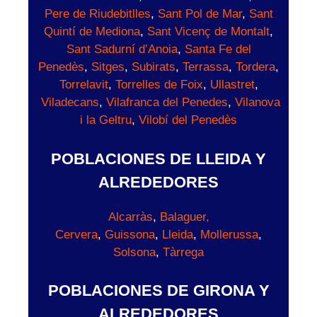
Pere de Riudebitlles
,
Sant Pol de Mar
,
Sant
Quintí de Mediona
,
Sant Vicenç de Montalt
,
Sant Sadurní d’Anoia
,
Santa Fe del
Penedès
,
Sitges
,
Subirats
,
Terrassa
,
Tordera
,
Torrelavit
,
Torrelles de Foix
,
Ullastret
,
Viladecans
,
Vilafranca del Penedes
,
Vilanova
i la Geltru
,
Vilobí del Penedès
POBLACIONES DE LLEIDA Y
ALREDEDORES
Alcarràs
,
Balaguer,
Cervera
,
Guissona
,
Lleida
,
Mollerussa
,
Solsona
,
Tàrrega
POBLACIONES DE GIRONA Y
ALREDEDORES