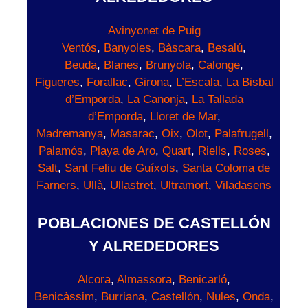
Avinyonet de Puig
Ventós
,
Banyoles
,
Bàscara
,
Besalú
,
Beuda
,
Blanes
,
Brunyola
,
Calonge
,
Figueres
,
Forallac
,
Girona
,
L’Escala
,
La Bisbal
d’Emporda
,
La Canonja
,
La Tallada
d’Emporda
,
Lloret de Mar
,
Madremanya
,
Masarac
,
Oix
,
Olot
,
Palafrugell
,
Palamós
,
Playa de Aro
,
Quart
,
Riells
,
Roses
,
Salt
,
Sant Feliu de Guíxols
,
Santa Coloma de
Farners
,
Ullà
,
Ullastret
,
Ultramort
,
Viladasens
POBLACIONES DE CASTELLÓN
Y ALREDEDORES
Alcora
,
Almassora
,
Benicarló
,
Benicàssim
,
Burriana
,
Castellón
,
Nules
,
Onda
,