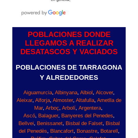
POBLACIONES DONDE
LLEGAMOS A REALIZAR
DESATASCOS Y VACIADOS
POBLACIONES DE TARRAGONA
Y ALREDEDORES
Aiguamurcia
,
Albinyana
,
Albiol
,
Alcover
,
Aleixar
,
Alforja
,
Almoster
,
Altafulla
,
Ametlla de
Mar
,
Arboç
,
Arbolí
,
Argentera
,
Ascó
,
Balaguer
,
Banyeres del Penedes
,
Bellvei
,
Benissanet
,
Bisbal de Falset
,
Bisbal
del Penedès
,
Blancafort
,
Bonastre
,
Botarell
,