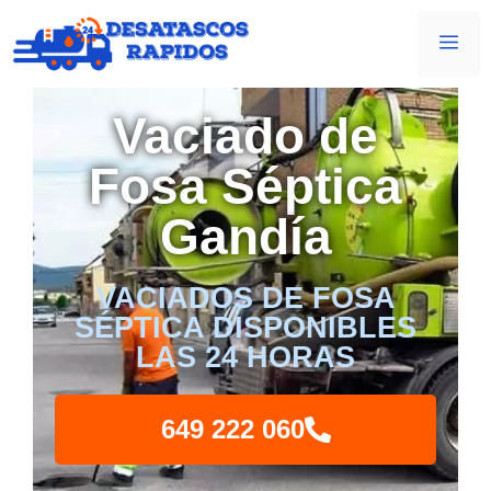
Vaciado de
Fosa Séptica
Gandía
VACIADOS DE FOSA
SÉPTICA DISPONIBLES
LAS 24 HORAS
649 222 060