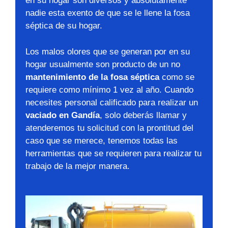
en su hogar son diversos y absolutamente
nadie esta exento de que se le llene la fosa
séptica de su hogar.
Los malos olores que se generan por en su
hogar usualmente son producto de un no
mantenimiento de la fosa séptica
como se
requiere como mínimo 1 vez al año. Cuando
necesites personal calificado para realizar un
vaciado en Gandía
, solo deberás llamar y
atenderemos tu solicitud con la prontitud del
caso que se merece, tenemos todas las
herramientas que se requieren para realizar tu
trabajo de la mejor manera.