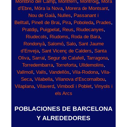
Montbrió del Camp
,
Montferri
,
Montroig
,
Móra
d’Ebre
,
Móra la Nova
,
Morera de Montsant
,
Nou de Gaià
,
Nulles
,
Passanant i
Belltall
,
Pinell de Brai
,
Pira
,
Poboleda
,
Prades
,
Pratdip
,
Puigpelat
,
Reus
,
Riudecanyes
,
Riudecols
,
Riudoms
,
Roda de Bara
,
Rondonyà
,
Salomó
,
Salo
,
Sant Jaume
d’Enveja
,
Sant Vicenç de Calders
,
Santa
Oliva
,
Sarral
,
Segur de Calafell
,
Tarragona
,
Torredembarra
,
Torreforta
,
Ulldemolins
,
Vallmoll
,
Valls
,
Vandellòs
,
Vila-Rodona
,
Vila-
Seca
,
Vilabella
,
Vilanova d’Escornalbou
,
Vilaplana
,
Vilaverd
,
Vimbodí i Poblet
,
Vinyols i
els Arcs
POBLACIONES DE BARCELONA
Y ALREDEDORES