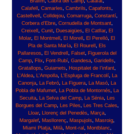
Bráfim
,
Cabra del Camp
,
Calafat
,
Calafell
,
Camarles
,
Cambrils
,
Capafonts
,
Castellvell
,
Colldejou
,
Comarruga
,
Constantí
,
Corbera d’Ebre
,
Cornudella de Montsant
,
Creixell
,
Cunit
,
Duesaigües
,
El Catllar
,
El
Molar
,
El Montmell
,
El Morell
,
El Perelló
,
El
Pla de Santa María
,
El Rourell
,
Els
Pallaresos
,
El Vendrell
,
Falset
,
Figuerola del
Camp
,
Flix
,
Font-Rubí
,
Gandesa
,
Garidells
,
Gratallops
,
Guiamets
,
Hospitalet de l’infant
,
L’Aldea
,
L’Ampolla
,
L’Espluga de Francolí
,
La
Canonja
,
La Febró
,
La Figuera
,
La Masó
,
La
Pobla de Mafumet
,
La Pobla de Montornés
,
La
Secuita
,
La Selva del Camp
,
La Sénia
,
Les
Borgues del Camp
,
Les Piles
,
Les Tres Cales
,
Lloar
,
Llorenç del Penedès
,
Marça
,
Margalef
,
Masllorenç
,
Maspujols
,
Masroig
,
Miami Platja
,
Milà
,
Mont-ral
,
Montblanc
,