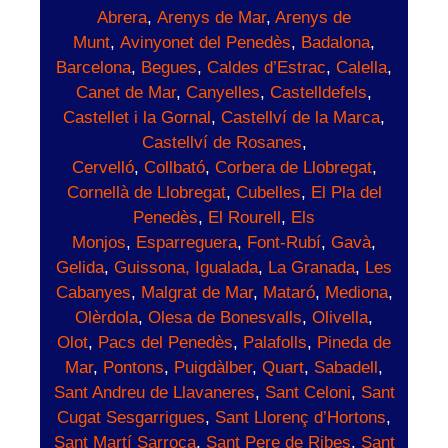
Abrera
,
Arenys de Mar
,
Arenys de
Munt
,
Avinyonet del Penedès
,
Badalona
,
Barcelona
,
Begues
,
Caldes d’Estrac
,
Calella
,
Canet de Mar
,
Canyelles
,
Castelldefels
,
Castellet i la Gornal
,
Castellví de la Marca
,
Castellví de Rosanes
,
Cervelló
,
Collbató
,
Corbera de Llobregat
,
Cornellà de Llobregat
,
Cubelles
,
El Pla del
Penedès
,
El Rourell
,
Els
Monjos
,
Esparreguera
,
Font-Rubí
,
Gavà
,
Gelida
,
Guissona,
Igualada
,
La Granada
,
Les
Cabanyes
,
Malgrat de Mar
,
Mataró
,
Mediona
,
Olèrdola
,
Olesa de Bonesvalls
,
Olivella
,
Olot
,
Pacs del Penedès
,
Palafolls
,
Pineda de
Mar
,
Pontons
,
Puigdàlber
,
Quart
,
Sabadell
,
Sant Andreu de Llavaneres
,
Sant Celoni
,
Sant
Cugat Sesgarrigues
,
Sant Llorenç d’Hortons
,
Sant Martí Sarroca
,
Sant Pere de Ribes
,
Sant