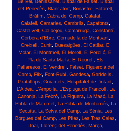
Bellvei
,
Benissanet
,
Bisbal de Falset
,
Bisbal
del Penedès
,
Blancafort
,
Bonastre
,
Botarell
,
Bráfim
,
Cabra del Camp
,
Calafat
,
Calafell
,
Camarles
,
Cambrils
,
Capafonts
,
Castellvell
,
Colldejou
,
Comarruga
,
Constantí
,
Corbera d’Ebre
,
Cornudella de Montsant
,
Creixell
,
Cunit
,
Duesaigües
,
El Catllar
,
El
Molar
,
El Montmell
,
El Morell
,
El Perelló
,
El
Pla de Santa María
,
El Rourell
,
Els
Pallaresos
,
El Vendrell
,
Falset
,
Figuerola del
Camp
,
Flix
,
Font-Rubí
,
Gandesa
,
Garidells
,
Gratallops
,
Guiamets
,
Hospitalet de l’infant
,
L’Aldea
,
L’Ampolla
,
L’Espluga de Francolí
,
La
Canonja
,
La Febró
,
La Figuera
,
La Masó
,
La
Pobla de Mafumet
,
La Pobla de Montornés
,
La
Secuita
,
La Selva del Camp
,
La Sénia
,
Les
Borgues del Camp
,
Les Piles
,
Les Tres Cales
,
Lloar
,
Llorenç del Penedès
,
Marça
,