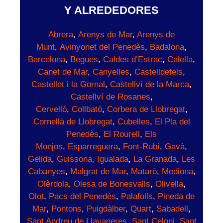
Y ALREDEDORES
Abrera
,
Arenys de Mar
,
Arenys de
Munt
,
Avinyonet del Penedès
,
Badalona
,
Barcelona
,
Begues
,
Caldes d’Estrac
,
Calella
,
Canet de Mar
,
Canyelles
,
Castelldefels
,
Castellet i la Gornal
,
Castellví de la Marca
,
Castellví de Rosanes
,
Cervelló
,
Collbató
,
Corbera de Llobregat
,
Cornellà de Llobregat
,
Cubelles
,
El Pla del
Penedès
,
El Rourell
,
Els
Monjos
,
Esparreguera
,
Font-Rubí
,
Gavà
,
Gelida
,
Guissona,
Igualada
,
La Granada
,
Les
Cabanyes
,
Malgrat de Mar
,
Mataró
,
Mediona
,
Olèrdola
,
Olesa de Bonesvalls
,
Olivella
,
Olot
,
Pacs del Penedès
,
Palafolls
,
Pineda de
Mar
,
Pontons
,
Puigdàlber
,
Quart
,
Sabadell
,
Sant Andreu de Llavaneres
,
Sant Celoni
,
Sant