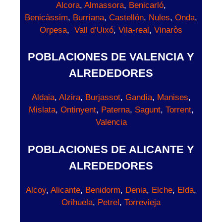
Alcora
,
Almassora
,
Benicarló
,
Benicàssim
,
Burriana
,
Castellón
,
Nules
,
Onda
,
Orpesa
,
Vall d’Uixó
,
Vila-real
,
Vinaròs
POBLACIONES DE VALENCIA Y
ALREDEDORES
Aldaia
,
Alzira
,
Burjassot
,
Gandía
,
Manises
,
Mislata
,
Ontinyent
,
Paterna
,
Sagunt
,
Torrent
,
Valencia
POBLACIONES DE ALICANTE Y
ALREDEDORES
Alcoy
,
Alicante
,
Benidorm
,
Denia
,
Elche
,
Elda
,
Orihuela
,
Petrel
,
Torrevieja