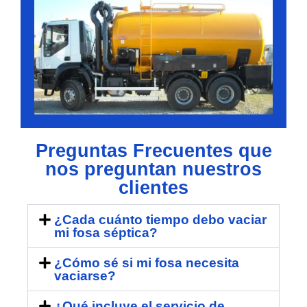
Preguntas Frecuentes que
nos preguntan nuestros
clientes
¿Cada cuánto tiempo debo vaciar
mi fosa séptica?
¿Cómo sé si mi fosa necesita
vaciarse?
¿Qué incluye el servicio de