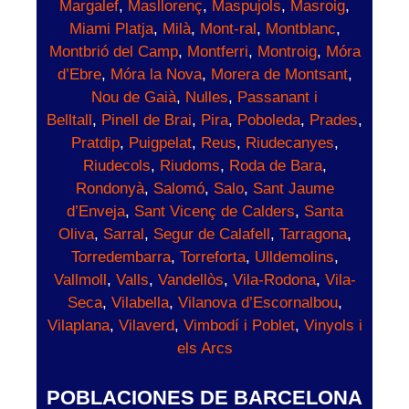
Margalef
,
Masllorenç
,
Maspujols
,
Masroig
,
Miami Platja
,
Milà
,
Mont-ral
,
Montblanc
,
Montbrió del Camp
,
Montferri
,
Montroig
,
Móra
d’Ebre
,
Móra la Nova
,
Morera de Montsant
,
Nou de Gaià
,
Nulles
,
Passanant i
Belltall
,
Pinell de Brai
,
Pira
,
Poboleda
,
Prades
,
Pratdip
,
Puigpelat
,
Reus
,
Riudecanyes
,
Riudecols
,
Riudoms
,
Roda de Bara
,
Rondonyà
,
Salomó
,
Salo
,
Sant Jaume
d’Enveja
,
Sant Vicenç de Calders
,
Santa
Oliva
,
Sarral
,
Segur de Calafell
,
Tarragona
,
Torredembarra
,
Torreforta
,
Ulldemolins
,
Vallmoll
,
Valls
,
Vandellòs
,
Vila-Rodona
,
Vila-
Seca
,
Vilabella
,
Vilanova d’Escornalbou
,
Vilaplana
,
Vilaverd
,
Vimbodí i Poblet
,
Vinyols i
els Arcs
POBLACIONES DE BARCELONA