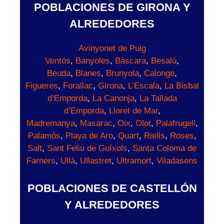
POBLACIONES DE GIRONA Y
ALREDEDORES
Avinyonet de Puig
Ventós
,
Banyoles
,
Bàscara
,
Besalú
,
Beuda
,
Blanes
,
Brunyola
,
Calonge
,
Figueres
,
Forallac
,
Girona
,
L’Escala
,
La Bisbal
d’Emporda
,
La Canonja
,
La Tallada
d’Emporda
,
Lloret de Mar
,
Madremanya
,
Masarac
,
Oix
,
Olot
,
Palafrugell
,
Palamós
,
Playa de Aro
,
Quart
,
Riells
,
Roses
,
Salt
,
Sant Feliu de Guíxols
,
Santa Coloma de
Farners
,
Ullà
,
Ullastret
,
Ultramort
,
Viladasens
POBLACIONES DE CASTELLÓN
Y ALREDEDORES