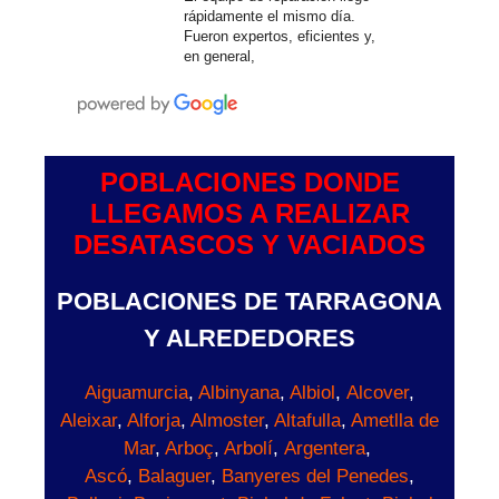
rápidamente el mismo día.
Fueron expertos, eficientes y,
en general,
POBLACIONES DONDE
LLEGAMOS A REALIZAR
DESATASCOS Y VACIADOS
POBLACIONES DE TARRAGONA
Y ALREDEDORES
Aiguamurcia
,
Albinyana
,
Albiol
,
Alcover
,
Aleixar
,
Alforja
,
Almoster
,
Altafulla
,
Ametlla de
Mar
,
Arboç
,
Arbolí
,
Argentera
,
Ascó
,
Balaguer
,
Banyeres del Penedes
,