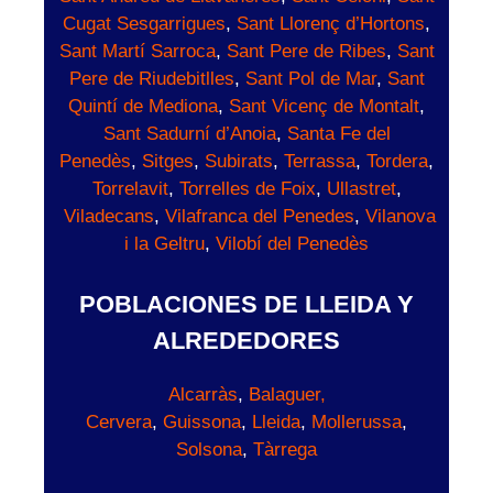
Cugat Sesgarrigues
,
Sant Llorenç d’Hortons
,
Sant Martí Sarroca
,
Sant Pere de Ribes
,
Sant
Pere de Riudebitlles
,
Sant Pol de Mar
,
Sant
Quintí de Mediona
,
Sant Vicenç de Montalt
,
Sant Sadurní d’Anoia
,
Santa Fe del
Penedès
,
Sitges
,
Subirats
,
Terrassa
,
Tordera
,
Torrelavit
,
Torrelles de Foix
,
Ullastret
,
Viladecans
,
Vilafranca del Penedes
,
Vilanova
i la Geltru
,
Vilobí del Penedès
POBLACIONES DE LLEIDA Y
ALREDEDORES
Alcarràs
,
Balaguer,
Cervera
,
Guissona
,
Lleida
,
Mollerussa
,
Solsona
,
Tàrrega