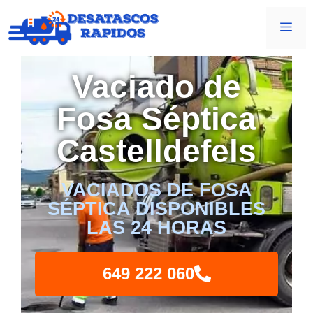
Vaciado de
Fosa Séptica
Castelldefels
VACIADOS DE FOSA
SÉPTICA DISPONIBLES
LAS 24 HORAS
649 222 060