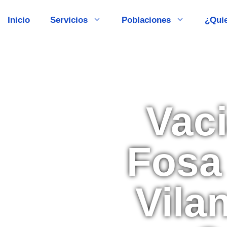
Inicio
Servicios
Poblaciones
¿Qui
Vac
Fosa
Vilan