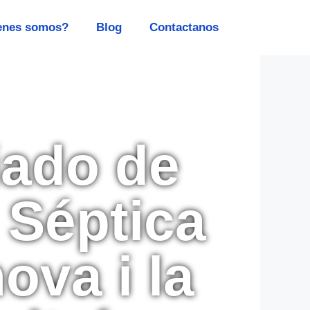
enes somos?
Blog
Contactanos
iado de
 Séptica
ova i la