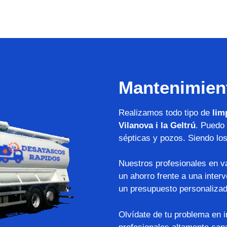
Mantenimien
Realizamos todo tipo de
lim
Vilanova i la Geltrú
. Puedo 
sépticas y pozos. Siendo lo
Nuestros profesionales en va
un ahorro frente a una inter
un presupuesto personalizad
Olvídate de tu problema en 