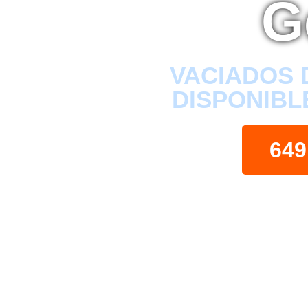
G
VACIADOS 
DISPONIBL
649