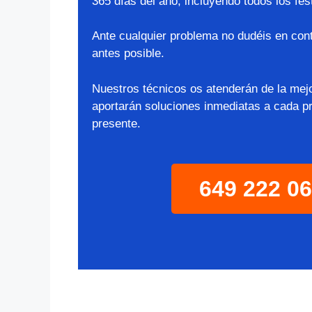
365 días del año, incluyendo todos los fes
Ante cualquier problema no dudéis en cont
antes posible.
Nuestros técnicos os atenderán de la mej
aportarán soluciones inmediatas a cada p
presente.
649 222 0