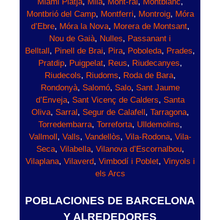
Miami Platja
,
Milà
,
Mont-ral
,
Montblanc
,
Montbrió del Camp
,
Montferri
,
Montroig
,
Móra
d’Ebre
,
Móra la Nova
,
Morera de Montsant
,
Nou de Gaià
,
Nulles
,
Passanant i
Belltall
,
Pinell de Brai
,
Pira
,
Poboleda
,
Prades
,
Pratdip
,
Puigpelat
,
Reus
,
Riudecanyes
,
Riudecols
,
Riudoms
,
Roda de Bara
,
Rondonyà
,
Salomó
,
Salo
,
Sant Jaume
d’Enveja
,
Sant Vicenç de Calders
,
Santa
Oliva
,
Sarral
,
Segur de Calafell
,
Tarragona
,
Torredembarra
,
Torreforta
,
Ulldemolins
,
Vallmoll
,
Valls
,
Vandellòs
,
Vila-Rodona
,
Vila-
Seca
,
Vilabella
,
Vilanova d’Escornalbou
,
Vilaplana
,
Vilaverd
,
Vimbodí i Poblet
,
Vinyols i
els Arcs
POBLACIONES DE BARCELONA
Y ALREDEDORES