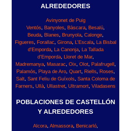
ALREDEDORES
Avinyonet de Puig
Ventós
,
Banyoles
,
Bàscara
,
Besalú
,
Beuda
,
Blanes
,
Brunyola
,
Calonge
,
Figueres
,
Forallac
,
Girona
,
L’Escala
,
La Bisbal
d’Emporda
,
La Canonja
,
La Tallada
d’Emporda
,
Lloret de Mar
,
Madremanya
,
Masarac
,
Oix
,
Olot
,
Palafrugell
,
Palamós
,
Playa de Aro
,
Quart
,
Riells
,
Roses
,
Salt
,
Sant Feliu de Guíxols
,
Santa Coloma de
Farners
,
Ullà
,
Ullastret
,
Ultramort
,
Viladasens
POBLACIONES DE CASTELLÓN
Y ALREDEDORES
Alcora
,
Almassora
,
Benicarló
,