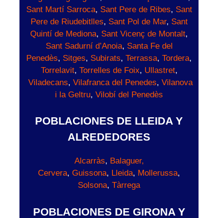
Sant Martí Sarroca
,
Sant Pere de Ribes
,
Sant
Pere de Riudebitlles
,
Sant Pol de Mar
,
Sant
Quintí de Mediona
,
Sant Vicenç de Montalt
,
Sant Sadurní d’Anoia
,
Santa Fe del
Penedès
,
Sitges
,
Subirats
,
Terrassa
,
Tordera
,
Torrelavit
,
Torrelles de Foix
,
Ullastret
,
Viladecans
,
Vilafranca del Penedes
,
Vilanova
i la Geltru
,
Vilobí del Penedès
POBLACIONES DE LLEIDA Y
ALREDEDORES
Alcarràs
,
Balaguer,
Cervera
,
Guissona
,
Lleida
,
Mollerussa
,
Solsona
,
Tàrrega
POBLACIONES DE GIRONA Y