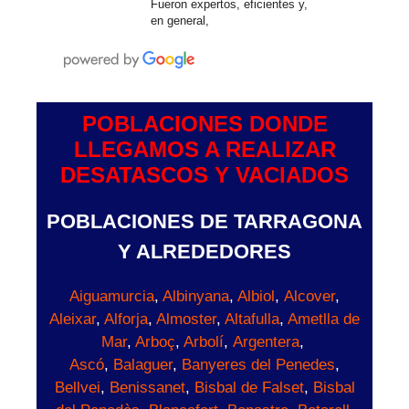
Fueron expertos, eficientes y,
en general,
POBLACIONES DONDE
LLEGAMOS A REALIZAR
DESATASCOS Y VACIADOS
POBLACIONES DE TARRAGONA
Y ALREDEDORES
Aiguamurcia
,
Albinyana
,
Albiol
,
Alcover
,
Aleixar
,
Alforja
,
Almoster
,
Altafulla
,
Ametlla de
Mar
,
Arboç
,
Arbolí
,
Argentera
,
Ascó
,
Balaguer
,
Banyeres del Penedes
,
Bellvei
,
Benissanet
,
Bisbal de Falset
,
Bisbal