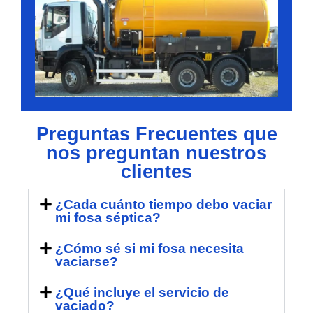
Preguntas Frecuentes que
nos preguntan nuestros
clientes
¿Cada cuánto tiempo debo vaciar
mi fosa séptica?
¿Cómo sé si mi fosa necesita
vaciarse?
¿Qué incluye el servicio de
vaciado?