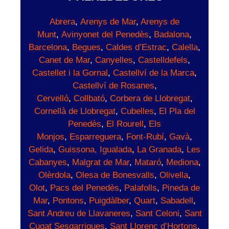
Abrera
,
Arenys de Mar
,
Arenys de
Munt
,
Avinyonet del Penedès
,
Badalona
,
Barcelona
,
Begues
,
Caldes d’Estrac
,
Calella
,
Canet de Mar
,
Canyelles
,
Castelldefels
,
Castellet i la Gornal
,
Castellví de la Marca
,
Castellví de Rosanes
,
Cervelló
,
Collbató
,
Corbera de Llobregat
,
Cornellà de Llobregat
,
Cubelles
,
El Pla del
Penedès
,
El Rourell
,
Els
Monjos
,
Esparreguera
,
Font-Rubí
,
Gavà
,
Gelida
,
Guissona,
Igualada
,
La Granada
,
Les
Cabanyes
,
Malgrat de Mar
,
Mataró
,
Mediona
,
Olèrdola
,
Olesa de Bonesvalls
,
Olivella
,
Olot
,
Pacs del Penedès
,
Palafolls
,
Pineda de
Mar
,
Pontons
,
Puigdàlber
,
Quart
,
Sabadell
,
Sant Andreu de Llavaneres
,
Sant Celoni
,
Sant
Cugat Sesgarrigues
,
Sant Llorenç d’Hortons
,