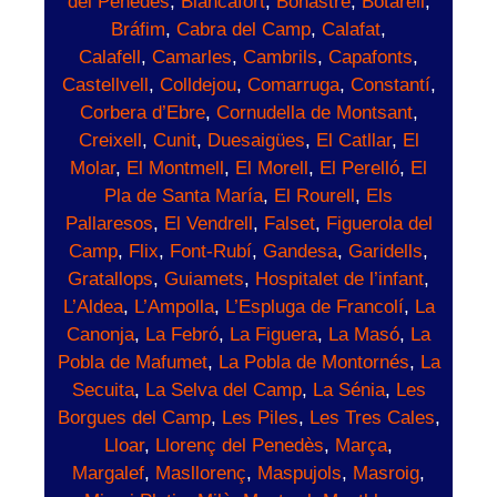
del Penedès
,
Blancafort
,
Bonastre
,
Botarell
,
Bráfim
,
Cabra del Camp
,
Calafat
,
Calafell
,
Camarles
,
Cambrils
,
Capafonts
,
Castellvell
,
Colldejou
,
Comarruga
,
Constantí
,
Corbera d’Ebre
,
Cornudella de Montsant
,
Creixell
,
Cunit
,
Duesaigües
,
El Catllar
,
El
Molar
,
El Montmell
,
El Morell
,
El Perelló
,
El
Pla de Santa María
,
El Rourell
,
Els
Pallaresos
,
El Vendrell
,
Falset
,
Figuerola del
Camp
,
Flix
,
Font-Rubí
,
Gandesa
,
Garidells
,
Gratallops
,
Guiamets
,
Hospitalet de l’infant
,
L’Aldea
,
L’Ampolla
,
L’Espluga de Francolí
,
La
Canonja
,
La Febró
,
La Figuera
,
La Masó
,
La
Pobla de Mafumet
,
La Pobla de Montornés
,
La
Secuita
,
La Selva del Camp
,
La Sénia
,
Les
Borgues del Camp
,
Les Piles
,
Les Tres Cales
,
Lloar
,
Llorenç del Penedès
,
Marça
,
Margalef
,
Masllorenç
,
Maspujols
,
Masroig
,