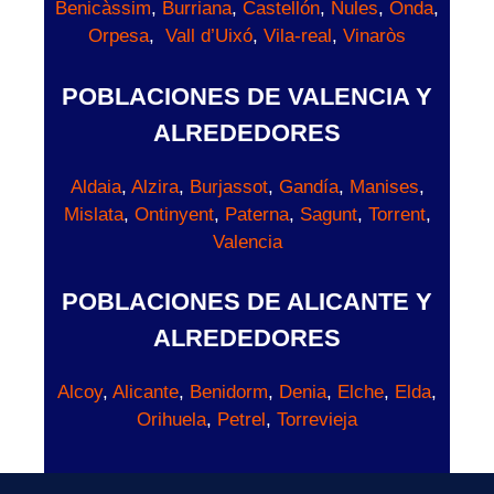
Benicàssim
,
Burriana
,
Castellón
,
Nules
,
Onda
,
Orpesa
,
Vall d’Uixó
,
Vila-real
,
Vinaròs
POBLACIONES DE VALENCIA Y
ALREDEDORES
Aldaia
,
Alzira
,
Burjassot
,
Gandía
,
Manises
,
Mislata
,
Ontinyent
,
Paterna
,
Sagunt
,
Torrent
,
Valencia
POBLACIONES DE ALICANTE Y
ALREDEDORES
Alcoy
,
Alicante
,
Benidorm
,
Denia
,
Elche
,
Elda
,
Orihuela
,
Petrel
,
Torrevieja