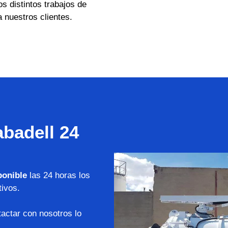
os distintos trabajos de
 nuestros clientes.
badell 24
ponible
las 24 horas los
tivos.
actar con nosotros lo