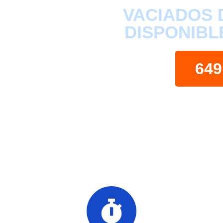
VACIADOS 
DISPONIBL
649