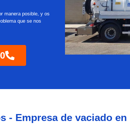
or manera posible, y os
roblema que se nos
60
s - Empresa de vaciado en 