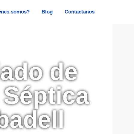
enes somos?
Blog
Contactanos
iado de
 Séptica
badell