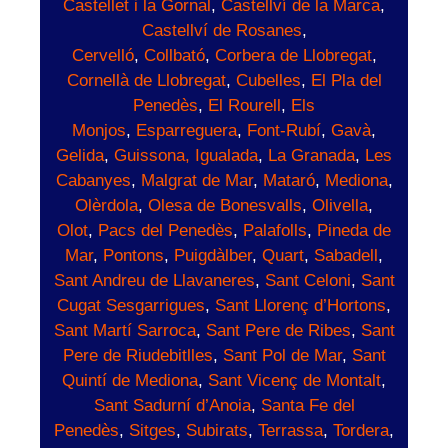
Castellet i la Gornal
,
Castellví de la Marca
,
Castellví de Rosanes
,
Cervelló
,
Collbató
,
Corbera de Llobregat
,
Cornellà de Llobregat
,
Cubelles
,
El Pla del
Penedès
,
El Rourell
,
Els
Monjos
,
Esparreguera
,
Font-Rubí
,
Gavà
,
Gelida
,
Guissona,
Igualada
,
La Granada
,
Les
Cabanyes
,
Malgrat de Mar
,
Mataró
,
Mediona
,
Olèrdola
,
Olesa de Bonesvalls
,
Olivella
,
Olot
,
Pacs del Penedès
,
Palafolls
,
Pineda de
Mar
,
Pontons
,
Puigdàlber
,
Quart
,
Sabadell
,
Sant Andreu de Llavaneres
,
Sant Celoni
,
Sant
Cugat Sesgarrigues
,
Sant Llorenç d’Hortons
,
Sant Martí Sarroca
,
Sant Pere de Ribes
,
Sant
Pere de Riudebitlles
,
Sant Pol de Mar
,
Sant
Quintí de Mediona
,
Sant Vicenç de Montalt
,
Sant Sadurní d’Anoia
,
Santa Fe del
Penedès
,
Sitges
,
Subirats
,
Terrassa
,
Tordera
,