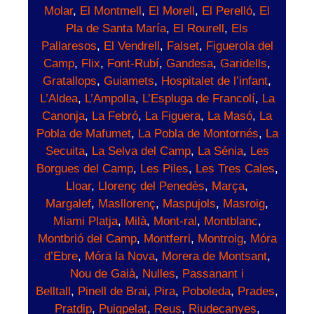
Molar
,
El Montmell
,
El Morell
,
El Perelló
,
El
Pla de Santa María
,
El Rourell
,
Els
Pallaresos
,
El Vendrell
,
Falset
,
Figuerola del
Camp
,
Flix
,
Font-Rubí
,
Gandesa
,
Garidells
,
Gratallops
,
Guiamets
,
Hospitalet de l’infant
,
L’Aldea
,
L’Ampolla
,
L’Espluga de Francolí
,
La
Canonja
,
La Febró
,
La Figuera
,
La Masó
,
La
Pobla de Mafumet
,
La Pobla de Montornés
,
La
Secuita
,
La Selva del Camp
,
La Sénia
,
Les
Borgues del Camp
,
Les Piles
,
Les Tres Cales
,
Lloar
,
Llorenç del Penedès
,
Marça
,
Margalef
,
Masllorenç
,
Maspujols
,
Masroig
,
Miami Platja
,
Milà
,
Mont-ral
,
Montblanc
,
Montbrió del Camp
,
Montferri
,
Montroig
,
Móra
d’Ebre
,
Móra la Nova
,
Morera de Montsant
,
Nou de Gaià
,
Nulles
,
Passanant i
Belltall
,
Pinell de Brai
,
Pira
,
Poboleda
,
Prades
,
Pratdip
,
Puigpelat
,
Reus
,
Riudecanyes
,