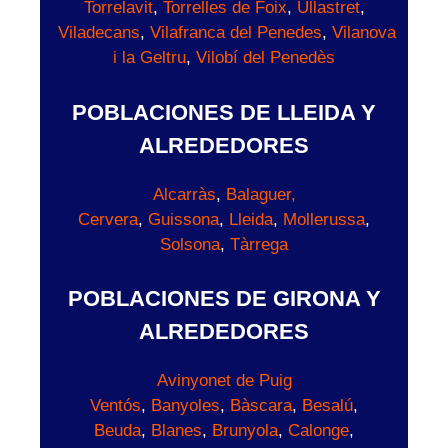
Torrelavit
,
Torrelles de Foix
,
Ullastret
,
Viladecans
,
Vilafranca del Penedes
,
Vilanova
i la Geltru
,
Vilobí del Penedès
POBLACIONES DE LLEIDA Y
ALREDEDORES
Alcarràs
,
Balaguer,
Cervera
,
Guissona
,
Lleida
,
Mollerussa
,
Solsona
,
Tàrrega
POBLACIONES DE GIRONA Y
ALREDEDORES
Avinyonet de Puig
Ventós
,
Banyoles
,
Bàscara
,
Besalú
,
Beuda
,
Blanes
,
Brunyola
,
Calonge
,