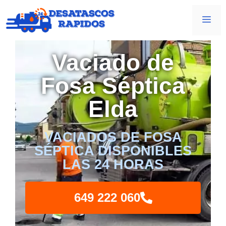
Vaciado de
Fosa Séptica
Elda
VACIADOS DE FOSA
SÉPTICA DISPONIBLES
LAS 24 HORAS
649 222 060