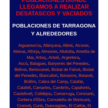
LLEGAMOS A REALIZAR
DESATASCOS Y VACIADOS
POBLACIONES DE TARRAGONA
Y ALREDEDORES
Aiguamurcia
,
Albinyana
,
Albiol
,
Alcover
,
Aleixar
,
Alforja
,
Almoster
,
Altafulla
,
Ametlla de
Mar
,
Arboç
,
Arbolí
,
Argentera
,
Ascó
,
Balaguer
,
Banyeres del Penedes
,
Bellvei
,
Benissanet
,
Bisbal de Falset
,
Bisbal
del Penedès
,
Blancafort
,
Bonastre
,
Botarell
,
Bráfim
,
Cabra del Camp
,
Calafat
,
Calafell
,
Camarles
,
Cambrils
,
Capafonts
,
Castellvell
,
Colldejou
,
Comarruga
,
Constantí
,
Corbera d’Ebre
,
Cornudella de Montsant
,
Creixell
,
Cunit
,
Duesaigües
,
El Catllar
,
El