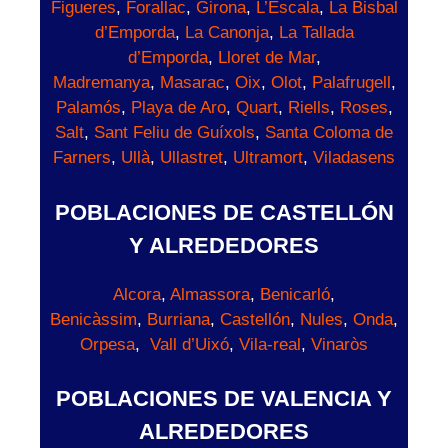
Figueres
,
Forallac
,
Girona
,
L’Escala
,
La Bisbal
d’Emporda
,
La Canonja
,
La Tallada
d’Emporda
,
Lloret de Mar
,
Madremanya
,
Masarac
,
Oix
,
Olot
,
Palafrugell
,
Palamós
,
Playa de Aro
,
Quart
,
Riells
,
Roses
,
Salt
,
Sant Feliu de Guíxols
,
Santa Coloma de
Farners
,
Ullà
,
Ullastret
,
Ultramort
,
Viladasens
POBLACIONES DE CASTELLÓN
Y ALREDEDORES
Alcora
,
Almassora
,
Benicarló
,
Benicàssim
,
Burriana
,
Castellón
,
Nules
,
Onda
,
Orpesa
,
Vall d’Uixó
,
Vila-real
,
Vinaròs
POBLACIONES DE VALENCIA Y
ALREDEDORES