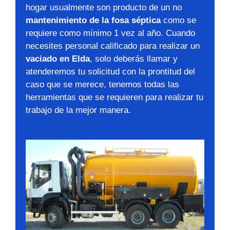
hogar usualmente son producto de un no
mantenimiento de la fosa séptica
como se
requiere como mínimo 1 vez al año. Cuando
necesites personal calificado para realizar un
vaciado en Elda
, solo deberás llamar y
atenderemos tu solicitud con la prontitud del
caso que se merece, tenemos todas las
herramientas que se requieren para realizar tu
trabajo de la mejor manera.