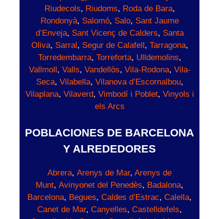
Riudecols
,
Riudoms
,
Roda de Bara
,
Rondonyà
,
Salomó
,
Salo
,
Sant Jaume
d’Enveja
,
Sant Vicenç de Calders
,
Santa
Oliva
,
Sarral
,
Segur de Calafell
,
Tarragona
,
Torredembarra
,
Torreforta
,
Ulldemolins
,
Vallmoll
,
Valls
,
Vandellòs
,
Vila-Rodona
,
Vila-
Seca
,
Vilabella
,
Vilanova d’Escornalbou
,
Vilaplana
,
Vilaverd
,
Vimbodí i Poblet
,
Vinyols i
els Arcs
POBLACIONES DE BARCELONA
Y ALREDEDORES
Abrera
,
Arenys de Mar
,
Arenys de
Munt
,
Avinyonet del Penedès
,
Badalona
,
Barcelona
,
Begues
,
Caldes d’Estrac
,
Calella
,
Canet de Mar
,
Canyelles
,
Castelldefels
,