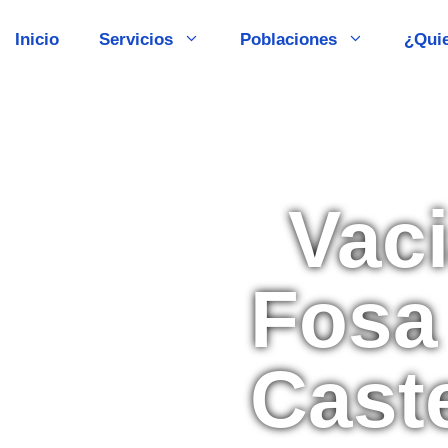
Inicio
Servicios
Poblaciones
¿Qui
Vac
Fosa
Caste