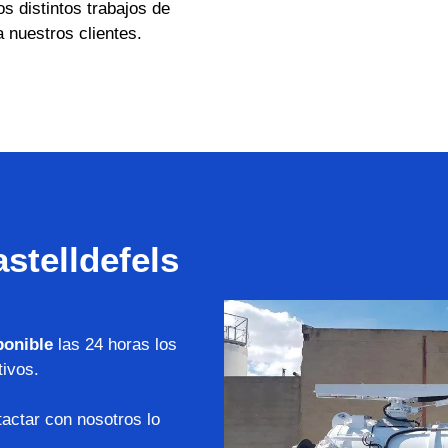
os distintos trabajos de
 nuestros clientes.
stelldefels
ponible
las 24 horas los
tivos.
actar con nosotros lo