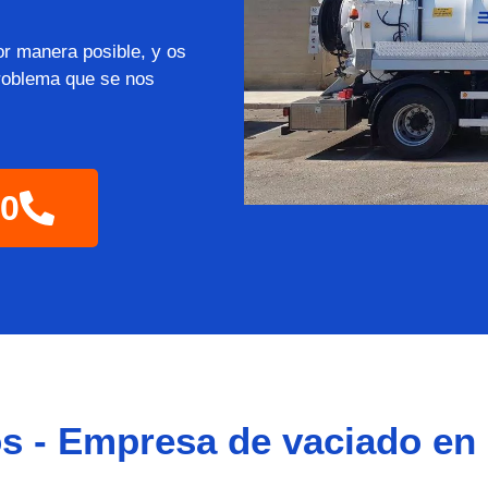
or manera posible, y os
roblema que se nos
60
 - Empresa de vaciado en 