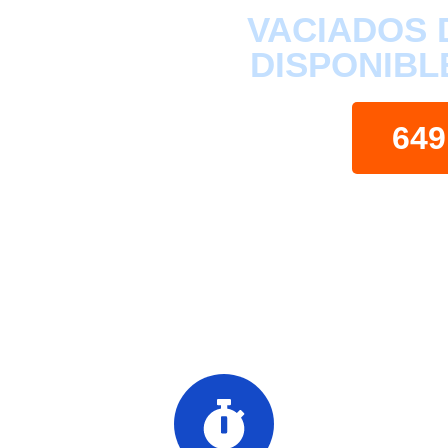
VACIADOS 
DISPONIBL
649