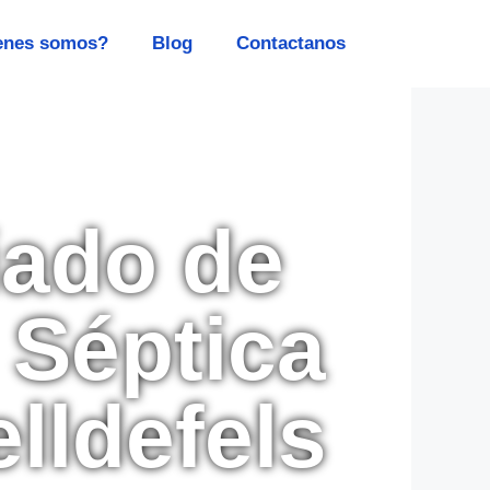
enes somos?
Blog
Contactanos
iado de
 Séptica
lldefels