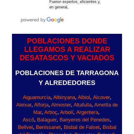
Fueron expertos, eficientes y,
en general,
POBLACIONES DONDE
LLEGAMOS A REALIZAR
DESATASCOS Y VACIADOS
POBLACIONES DE TARRAGONA
Y ALREDEDORES
Aiguamurcia
,
Albinyana
,
Albiol
,
Alcover
,
Aleixar
,
Alforja
,
Almoster
,
Altafulla
,
Ametlla de
Mar
,
Arboç
,
Arbolí
,
Argentera
,
Ascó
,
Balaguer
,
Banyeres del Penedes
,
Bellvei
,
Benissanet
,
Bisbal de Falset
,
Bisbal