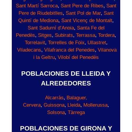
Sant Martí Sarroca
,
Sant Pere de Ribes
,
Sant
Pere de Riudebitlles
,
Sant Pol de Mar
,
Sant
Quintí de Mediona
,
Sant Vicenç de Montalt
,
Sant Sadurní d’Anoia
,
Santa Fe del
Penedès
,
Sitges
,
Subirats
,
Terrassa
,
Tordera
,
Torrelavit
,
Torrelles de Foix
,
Ullastret
,
Viladecans
,
Vilafranca del Penedes
,
Vilanova
i la Geltru
,
Vilobí del Penedès
POBLACIONES DE LLEIDA Y
ALREDEDORES
Alcarràs
,
Balaguer,
Cervera
,
Guissona
,
Lleida
,
Mollerussa
,
Solsona
,
Tàrrega
POBLACIONES DE GIRONA Y