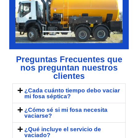
Preguntas Frecuentes que
nos preguntan nuestros
clientes
¿Cada cuánto tiempo debo vaciar
mi fosa séptica?
¿Cómo sé si mi fosa necesita
vaciarse?
¿Qué incluye el servicio de
vaciado?