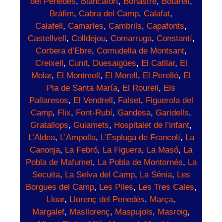
del Penedès
,
Blancafort
,
Bonastre
,
Botarell
,
Bráfim
,
Cabra del Camp
,
Calafat
,
Calafell
,
Camarles
,
Cambrils
,
Capafonts
,
Castellvell
,
Colldejou
,
Comarruga
,
Constantí
,
Corbera d’Ebre
,
Cornudella de Montsant
,
Creixell
,
Cunit
,
Duesaigües
,
El Catllar
,
El
Molar
,
El Montmell
,
El Morell
,
El Perelló
,
El
Pla de Santa María
,
El Rourell
,
Els
Pallaresos
,
El Vendrell
,
Falset
,
Figuerola del
Camp
,
Flix
,
Font-Rubí
,
Gandesa
,
Garidells
,
Gratallops
,
Guiamets
,
Hospitalet de l’infant
,
L’Aldea
,
L’Ampolla
,
L’Espluga de Francolí
,
La
Canonja
,
La Febró
,
La Figuera
,
La Masó
,
La
Pobla de Mafumet
,
La Pobla de Montornés
,
La
Secuita
,
La Selva del Camp
,
La Sénia
,
Les
Borgues del Camp
,
Les Piles
,
Les Tres Cales
,
Lloar
,
Llorenç del Penedès
,
Marça
,
Margalef
,
Masllorenç
,
Maspujols
,
Masroig
,