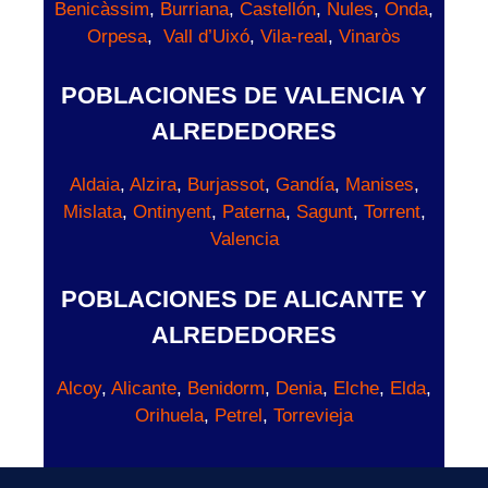
Benicàssim
,
Burriana
,
Castellón
,
Nules
,
Onda
,
Orpesa
,
Vall d’Uixó
,
Vila-real
,
Vinaròs
POBLACIONES DE VALENCIA Y
ALREDEDORES
Aldaia
,
Alzira
,
Burjassot
,
Gandía
,
Manises
,
Mislata
,
Ontinyent
,
Paterna
,
Sagunt
,
Torrent
,
Valencia
POBLACIONES DE ALICANTE Y
ALREDEDORES
Alcoy
,
Alicante
,
Benidorm
,
Denia
,
Elche
,
Elda
,
Orihuela
,
Petrel
,
Torrevieja