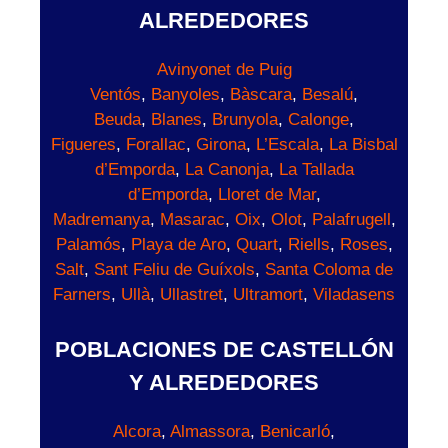
ALREDEDORES
Avinyonet de Puig
Ventós
,
Banyoles
,
Bàscara
,
Besalú
,
Beuda
,
Blanes
,
Brunyola
,
Calonge
,
Figueres
,
Forallac
,
Girona
,
L’Escala
,
La Bisbal
d’Emporda
,
La Canonja
,
La Tallada
d’Emporda
,
Lloret de Mar
,
Madremanya
,
Masarac
,
Oix
,
Olot
,
Palafrugell
,
Palamós
,
Playa de Aro
,
Quart
,
Riells
,
Roses
,
Salt
,
Sant Feliu de Guíxols
,
Santa Coloma de
Farners
,
Ullà
,
Ullastret
,
Ultramort
,
Viladasens
POBLACIONES DE CASTELLÓN
Y ALREDEDORES
Alcora
,
Almassora
,
Benicarló
,