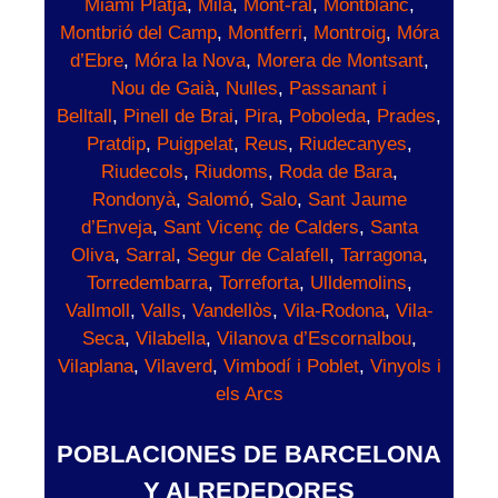
Miami Platja
,
Milà
,
Mont-ral
,
Montblanc
,
Montbrió del Camp
,
Montferri
,
Montroig
,
Móra
d’Ebre
,
Móra la Nova
,
Morera de Montsant
,
Nou de Gaià
,
Nulles
,
Passanant i
Belltall
,
Pinell de Brai
,
Pira
,
Poboleda
,
Prades
,
Pratdip
,
Puigpelat
,
Reus
,
Riudecanyes
,
Riudecols
,
Riudoms
,
Roda de Bara
,
Rondonyà
,
Salomó
,
Salo
,
Sant Jaume
d’Enveja
,
Sant Vicenç de Calders
,
Santa
Oliva
,
Sarral
,
Segur de Calafell
,
Tarragona
,
Torredembarra
,
Torreforta
,
Ulldemolins
,
Vallmoll
,
Valls
,
Vandellòs
,
Vila-Rodona
,
Vila-
Seca
,
Vilabella
,
Vilanova d’Escornalbou
,
Vilaplana
,
Vilaverd
,
Vimbodí i Poblet
,
Vinyols i
els Arcs
POBLACIONES DE BARCELONA
Y ALREDEDORES