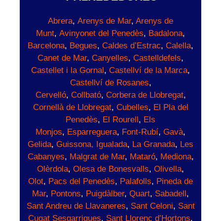
Abrera
,
Arenys de Mar
,
Arenys de
Munt
,
Avinyonet del Penedès
,
Badalona
,
Barcelona
,
Begues
,
Caldes d’Estrac
,
Calella
,
Canet de Mar
,
Canyelles
,
Castelldefels
,
Castellet i la Gornal
,
Castellví de la Marca
,
Castellví de Rosanes
,
Cervelló
,
Collbató
,
Corbera de Llobregat
,
Cornellà de Llobregat
,
Cubelles
,
El Pla del
Penedès
,
El Rourell
,
Els
Monjos
,
Esparreguera
,
Font-Rubí
,
Gavà
,
Gelida
,
Guissona,
Igualada
,
La Granada
,
Les
Cabanyes
,
Malgrat de Mar
,
Mataró
,
Mediona
,
Olèrdola
,
Olesa de Bonesvalls
,
Olivella
,
Olot
,
Pacs del Penedès
,
Palafolls
,
Pineda de
Mar
,
Pontons
,
Puigdàlber
,
Quart
,
Sabadell
,
Sant Andreu de Llavaneres
,
Sant Celoni
,
Sant
Cugat Sesgarrigues
,
Sant Llorenç d’Hortons
,